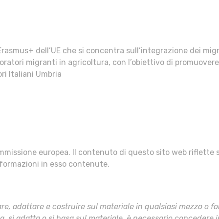
asmus+ dell’UE che si concentra sull’integrazione dei migran
oratori migranti in agricoltura, con l’obiettivo di promuovere 
ri Italiani Umbria
missione europea. Il contenuto di questo sito web riflette s
nformazioni in esso contenute.
xare, adattare e costruire sul materiale in qualsiasi mezzo o 
, si adatta o si basa sul materiale, è necessario concedere in