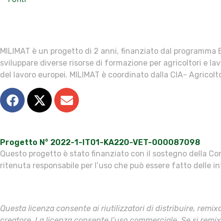
MILIMAT è un progetto di 2 anni, finanziato dal programma Er
sviluppare diverse risorse di formazione per agricoltori e lav
del lavoro europei. MILIMAT è coordinato dalla CIA- Agricolto
Progetto N° 2022-1-IT01-KA220-VET-000087098
Questo progetto è stato finanziato con il sostegno della Com
ritenuta responsabile per l’uso che può essere fatto delle i
Questa licenza consente ai riutilizzatori di distribuire, remi
creatore. La licenza consente l’uso commerciale. Se si remixa