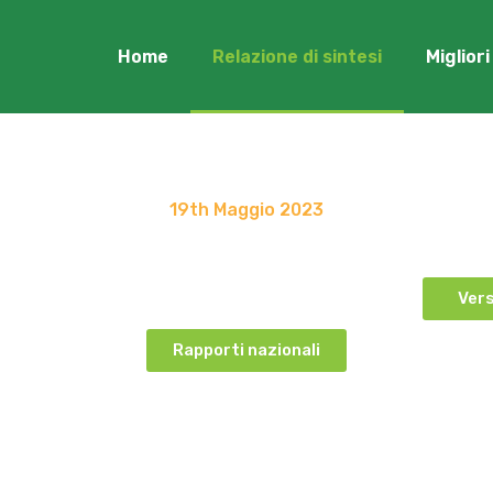
Home
Relazione di sintesi
Miglior
19th Maggio 2023
porto di sintesi - Eu
e opportunità per generare processi di inclusione di
Vers
uccesso in team aziendali multiculturali.
Rapporti nazionali