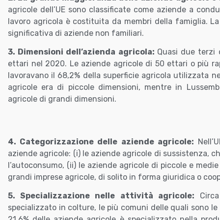
agricole dell’UE sono classificate come aziende a conduz
lavoro agricola è costituita da membri della famiglia. L
significativa di aziende non familiari.
3. Dimensioni dell’azienda agricola:
Quasi due terzi d
ettari nel 2020. Le aziende agricole di 50 ettari o più r
lavoravano il 68,2% della superficie agricola utilizzata n
agricole era di piccole dimensioni, mentre in Lussemb
agricole di grandi dimensioni.
4. Categorizzazione delle aziende agricole:
Nell’U
aziende agricole: (i) le aziende agricole di sussistenza, 
l’autoconsumo, (ii) le aziende agricole di piccole e medie d
grandi imprese agricole, di solito in forma giuridica o coo
5. Specializzazione nelle attività agricole:
Circa 
specializzato in colture, le più comuni delle quali sono le
21,6% delle aziende agricole è specializzato nella produ