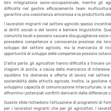
loro integrazione socio-occupazionale, mentre gli a
difficoltà nel gestire efficacemente team multicultur
garantire una coesistenza armoniosa e la produttività del
I lavoratori migranti nel settore agricolo spesso incontra
ai diritti sociali e del lavoro e barriere linguistiche. Q
comunità locali e possono causare disuguaglianze socio-e
possedere competenze e conoscenze preziose dai loro P
sviluppo del settore agricolo, ma la mancanza di rico
opportunità di sviluppo delle competenze possono ostacol
D’altra parte, gli agricoltori hanno difficoltà a trovare
stagioni di punta, a causa della mancanza di interesse de
squilibrio tra domanda e offerta di lavoro nel settore
sostenibilità delle attività agricole. Inoltre, la gestione
sviluppino capacità di comunicazione interculturale, si ada
affrontino i potenziali conflitti derivanti dalle differenze c
Queste sfide richiedono l’attuazione di programmi di for
per i lavoratori migranti che per gli agricoltori. I lavo