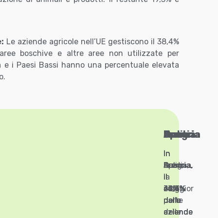
:
Le aziende agricole nell’UE gestiscono il 38,4%
 aree boschive e altre aree non utilizzate per
ria e i Paesi Bassi hanno una percentuale elevata
o.
Grecia
Italia
Spagna
Austria
Francia
In
In
In
In
In
Grecia,
Italia,
Spagna,
Austria,
Francia,
il
il
il
la
il
74%
73,4%
64%
maggior
42,3%
delle
delle
delle
parte
delle
aziende
aziende
aziende
delle
aziende