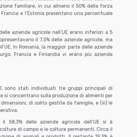
ione familiare, in cui almeno il 50% della forza
a Francia e l’Estonia presentano una percentuale
elle aziende agricole nell’UE erano inferiori a 5
appresentavano il 7,5% delle aziende agricole, ma
ell’UE. In Romania, la maggior parte delle aziende
urgo, Francia e Finlandia vi erano più aziende
E sono stati individuati tre gruppi principali di
che si concentrano sulla produzione di alimenti per
imensioni, di solito gestite da famiglie, e (iii) le
perativa.
il 58,3% delle aziende agricole dell’UE si è
 colture di campo e le colture permanenti. Circa il
zione di animali e prodotti. Il restante 19,3% è