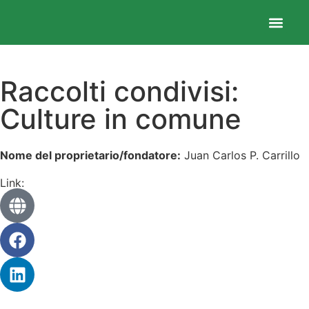
Relazione di s
Migliori prat
Moduli form
Raccolti condivisi:
Culture in comune
Nome del proprietario/fondatore:
Juan Carlos P. Carrillo
Link: