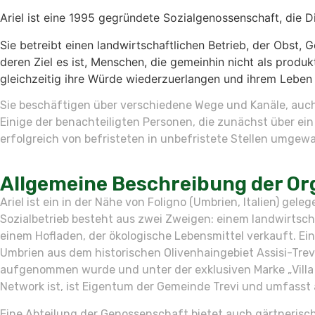
Ariel ist eine 1995 gegründete Sozialgenossenschaft, die D
Sie betreibt einen landwirtschaftlichen Betrieb, der Obst
deren Ziel es ist, Menschen, die gemeinhin nicht als produ
gleichzeitig ihre Würde wiederzuerlangen und ihrem Leben 
Sie beschäftigen über verschiedene Wege und Kanäle, auch
Einige der benachteiligten Personen, die zunächst über ein
erfolgreich von befristeten in unbefristete Stellen umgewa
Allgemeine Beschreibung der Org
Ariel ist ein in der Nähe von Foligno (Umbrien, Italien) ge
Sozialbetrieb besteht aus zwei Zweigen: einem landwirtsc
einem Hofladen, der ökologische Lebensmittel verkauft. Ein 
Umbrien aus dem historischen Olivenhaingebiet Assisi-Trev
aufgenommen wurde und unter der exklusiven Marke „Villa F
Network ist, ist Eigentum der Gemeinde Trevi und umfasst 
Eine Abteilung der Genossenschaft bietet auch gärtnerisch