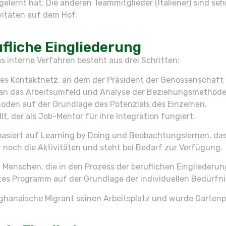
elernt hat. Die anderen Teammitglieder (Italiener) sind sehr
vitäten auf dem Hof.
fliche Eingliederung
s interne Verfahren besteht aus drei Schritten:
es Kontaktnetz, an dem der Präsident der Genossenschaft un
n das Arbeitsumfeld und Analyse der Beziehungsmethoden, 
oden auf der Grundlage des Potenzials des Einzelnen.
lt, der als Job-Mentor für ihre Integration fungiert.
 basiert auf Learning by Doing und Beobachtungslernen, das
r noch die Aktivitäten und steht bei Bedarf zur Verfügung.
n Menschen, die in den Prozess der beruflichen Eingliederu
iertes Programm auf der Grundlage der individuellen Bedürfn
r ghanaische Migrant seinen Arbeitsplatz und wurde Gartenp