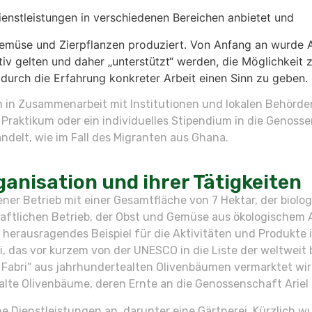
ienstleistungen in verschiedenen Bereichen anbietet und
, Gemüse und Zierpflanzen produziert. Von Anfang an wurde 
ktiv gelten und daher „unterstützt“ werden, die Möglichkeit
durch die Erfahrung konkreter Arbeit einen Sinn zu geben.
 in Zusammenarbeit mit Institutionen und lokalen Behörden
 Praktikum oder ein individuelles Stipendium in die Genoss
ndelt, wie im Fall des Migranten aus Ghana.
anisation und ihrer Tätigkeiten
legener Betrieb mit einer Gesamtfläche von 7 Hektar, der bio
haftlichen Betrieb, der Obst und Gemüse aus ökologischem
herausragendes Beispiel für die Aktivitäten und Produkte is
i, das vor kurzem von der UNESCO in die Liste der weltwei
abri“ aus jahrhundertealten Olivenbäumen vermarktet wird. 
alte Olivenbäume, deren Ernte an die Genossenschaft Ariel
e Dienstleistungen an, darunter eine Gärtnerei. Kürzlich w