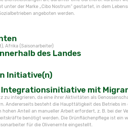
unter der Marke „Cibo Nostrum“ gestartet, in dem Lebens
 Sozialbetrieben angeboten werden.
nten
, Afrika (Saisonarbeiter)
innerhalb des Landes
 Initiative(n)
Integrationsinitiative mit Migra
tz zu integrieren, da eine ihrer Aktivitäten als Genossensc
ern. Andererseits besteht die Haupttätigkeit des Betriebs 
hohen Anteil an manueller Arbeit erfordert, z. B. bei der 
itskräfte benötigt werden. Die Grünflächenpflege ist ein we
onarbeiter für die Olivenernte eingestellt.