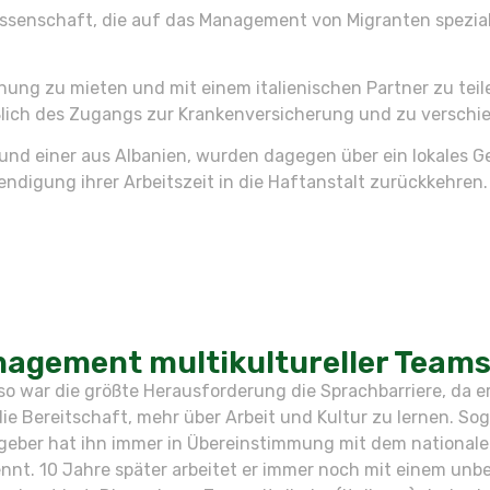
senschaft, die auf das Management von Migranten spezialis
hnung zu mieten und mit einem italienischen Partner zu teil
ßlich des Zugangs zur Krankenversicherung und zu verschi
und einer aus Albanien, wurden dagegen über ein lokales G
endigung ihrer Arbeitszeit in die Haftanstalt zurückkehren
agement multikultureller Team
so war die größte Herausforderung die Sprachbarriere, da e
ie Bereitschaft, mehr über Arbeit und Kultur zu lernen. Sog
itgeber hat ihn immer in Übereinstimmung mit dem nationalen
nnt. 10 Jahre später arbeitet er immer noch mit einem un