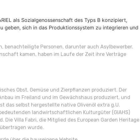
ARIEL als Sozialgenossenschaft des Typs B konzipiert,
 zu geben, sich in das Produktionssystem zu integrieren und
, benachteiligte Personen, darunter auch Asylbewerber.
enschaft kamen, haben im Laufe der Zeit ihre Verträge
logisches Obst, Gemüse und Zierpflanzen produziert. Der
 Anbau im Freiland und im Gewächshaus produziert, und
t das selbst hergestellte native Olivenöl extra g.U.
t bedeutenden landwirtschaftlichen Kulturgüter (GIAHS)
Die Villa Fabri, die Mitglied des European Garden Heritage
 übertragen wurde.
urde über die hauseigene Website